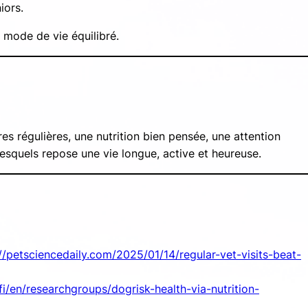
iors.
n mode de vie équilibré.
ires régulières, une nutrition bien pensée, une attention
lesquels repose une vie longue, active et heureuse.
//petsciencedaily.com/2025/01/14/regular-vet-visits-beat-
fi/en/researchgroups/dogrisk-health-via-nutrition-