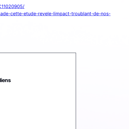
MC11020905/
lade-cette-etude-revele-limpact-troublant-de-nos-
liens